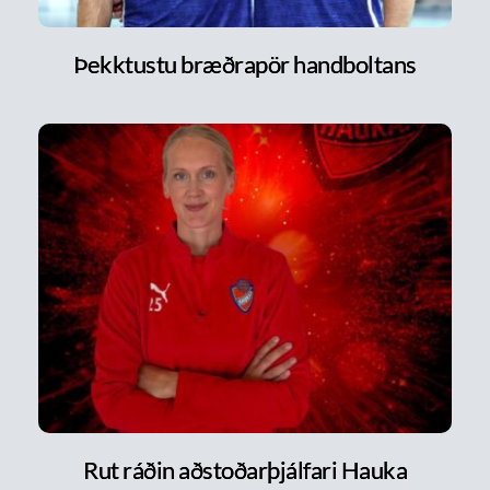
Þekktustu bræðrapör handboltans
Rut ráðin aðstoðarþjálfari Hauka