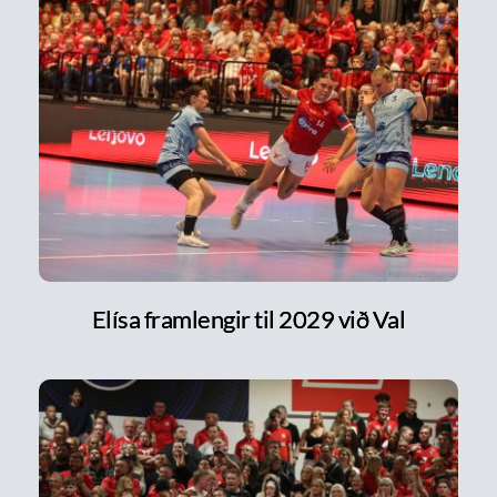
Elísa framlengir til 2029 við Val