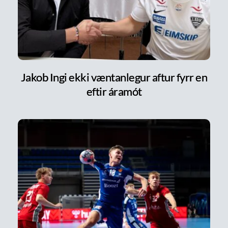
Jakob Ingi ekki væntanlegur aftur fyrr en
eftir áramót