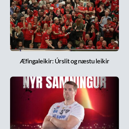
Æfingaleikir: Úrslit og næstu leikir