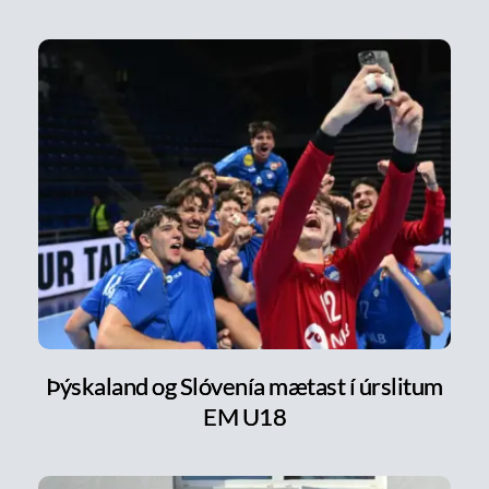
Þýskaland og Slóvenía mætast í úrslitum
EM U18