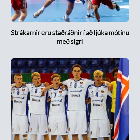
Strákarnir eru staðráðnir í að ljúka mótinu
með sigri