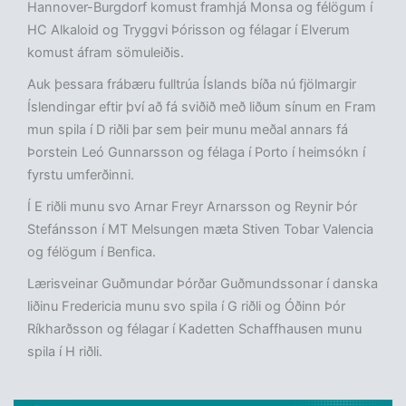
Hannover-Burgdorf komust framhjá Monsa og félögum í
HC Alkaloid og Tryggvi Þórisson og félagar í Elverum
komust áfram sömuleiðis.
Auk þessara frábæru fulltrúa Íslands bíða nú fjölmargir
Íslendingar eftir því að fá sviðið með liðum sínum en Fram
mun spila í D riðli þar sem þeir munu meðal annars fá
Þorstein Leó Gunnarsson og félaga í Porto í heimsókn í
fyrstu umferðinni.
Í E riðli munu svo Arnar Freyr Arnarsson og Reynir Þór
Stefánsson í MT Melsungen mæta Stiven Tobar Valencia
og félögum í Benfica.
Lærisveinar Guðmundar Þórðar Guðmundssonar í danska
liðinu Fredericia munu svo spila í G riðli og Óðinn Þór
Ríkharðsson og félagar í Kadetten Schaffhausen munu
spila í H riðli.