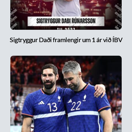
Sigtryggur Daði framlengir um 1 ár við ÍBV