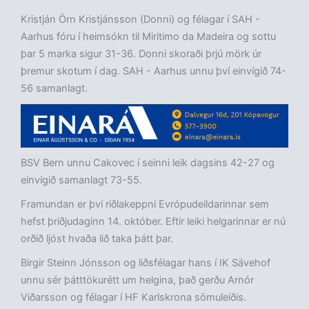
Kristján Örn Kristjánsson (Donni) og félagar í SAH -
Aarhus fóru í heimsókn til Miritimo da Madeira og sottu
þar 5 marka sigur 31-36. Donni skoraði þrjú mörk úr
þremur skotum í dag. SAH - Aarhus unnu því einvígið 74-
56 samanlagt.
BSV Bern unnu Cakovec í seinni leik dagsins 42-27 og
einvígið samanlagt 73-55.
Framundan er því riðlakeppni Evrópudeildarinnar sem
hefst þriðjudaginn 14. október. Eftir leiki helgarinnar er nú
orðið ljóst hvaða lið taka þátt þar.
Birgir Steinn Jónsson og liðsfélagar hans í IK Sävehof
unnu sér þátttökurétt um helgina, það gerðu Arnór
Viðarsson og félagar í HF Karlskrona sömuleiðis.