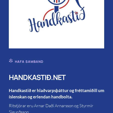
HAFA SAMBAND
HANDKASTIÐ.NET
Handkastið er hlaðvarpsþáttur og fréttamiðill um
íslenskan og erlendan handbolta.
Ritstjórar eru Arnar Daði Arnarsson og Styrmir
Sigurðsson.