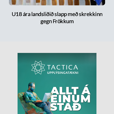
U18 ára landsliðið slapp með skrekkinn
gegn Frökkum