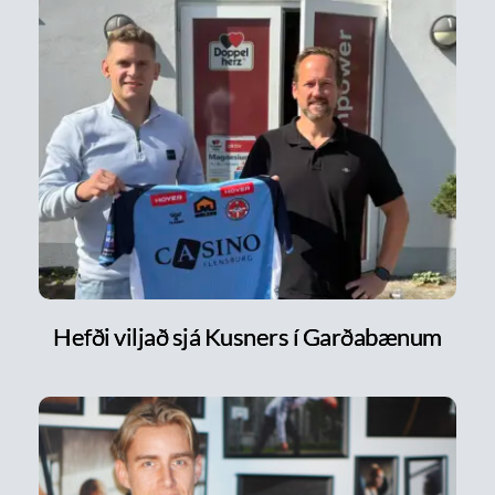
Hefði viljað sjá Kusners í Garðabænum