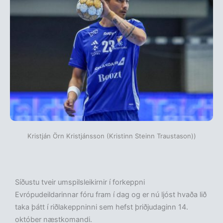
Kristján Örn Kristjánsson (Kristinn Steinn Traustason))
Síðustu tveir umspilsleikirnir í forkeppni
Evrópudeildarinnar fóru fram í dag og er nú ljóst hvaða lið
taka þátt í riðlakeppninni sem hefst þriðjudaginn 14.
október næstkomandi.