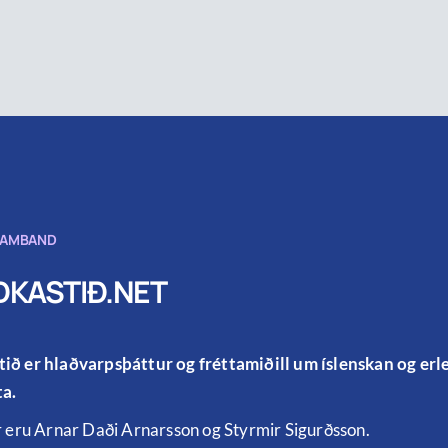
SAMBAND
KASTIÐ.NET
ið er hlaðvarpsþáttur og fréttamiðill um íslenskan og er
a.
r eru Arnar Daði Arnarsson og Styrmir Sigurðsson.