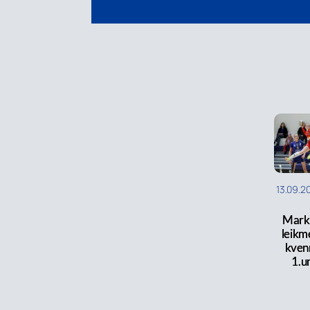
13.09.2
Mark
leikm
kvenn
1.u