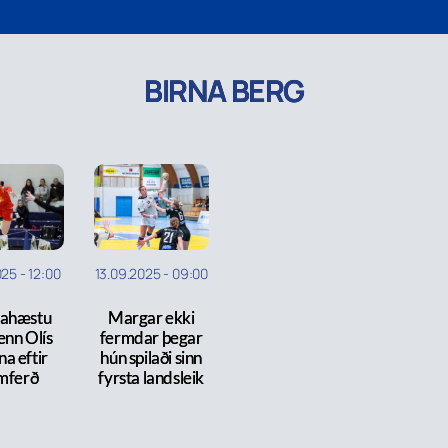
BIRNA BERG
025
-
12:00
13.09.2025
-
09:00
ahæstu
Margar ekki
enn Olís
fermdar þegar
a eftir
hún spilaði sinn
mferð
fyrsta landsleik