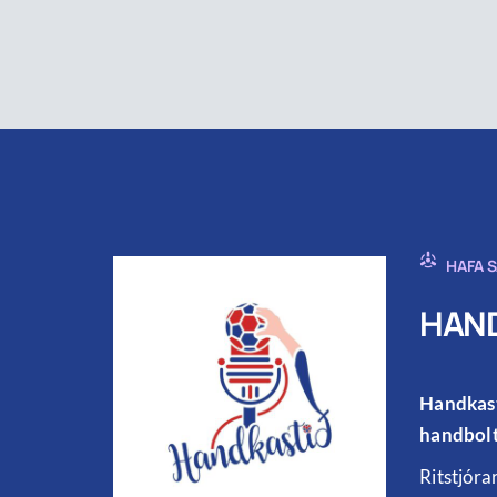
HAFA 
HAND
Handkast
handbolt
Ritstjóra