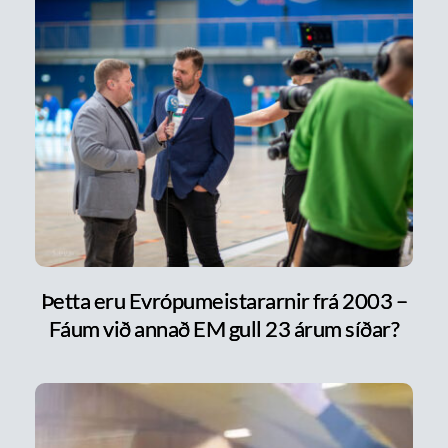
Þetta eru Evrópumeistararnir frá 2003 –
Fáum við annað EM gull 23 árum síðar?