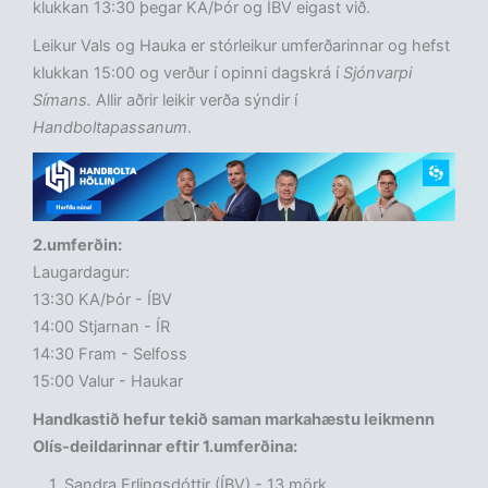
klukkan 13:30 þegar KA/Þór og ÍBV eigast við.
Leikur Vals og Hauka er stórleikur umferðarinnar og hefst
klukkan 15:00 og verður í opinni dagskrá í
Sjónvarpi
Símans.
Allir aðrir leikir verða sýndir í
Handboltapassanum
.
2.umferðin:
Laugardagur:
13:30 KA/Þór - ÍBV
14:00 Stjarnan - ÍR
14:30 Fram - Selfoss
15:00 Valur - Haukar
Handkastið hefur tekið saman markahæstu leikmenn
Olís-deildarinnar eftir 1.umferðina:
Sandra Erlingsdóttir (ÍBV) - 13 mörk