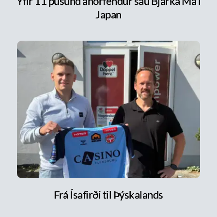
Yfir 11 þúsund áhorfendur sáu Bjarka Má í
Japan
Frá Ísafirði til Þýskalands