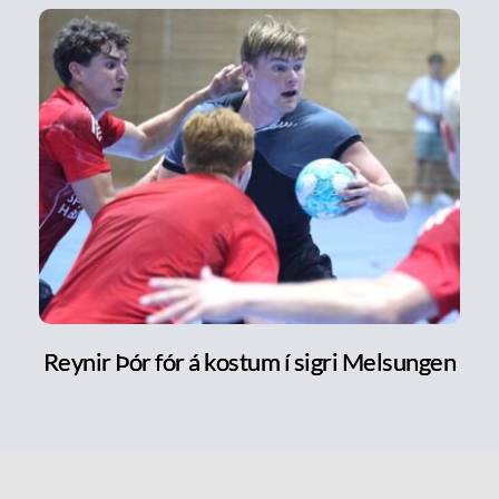
Reynir Þór fór á kostum í sigri Melsungen