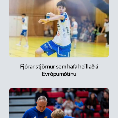
Fjórar stjörnur sem hafa heillað á
Evrópumótinu