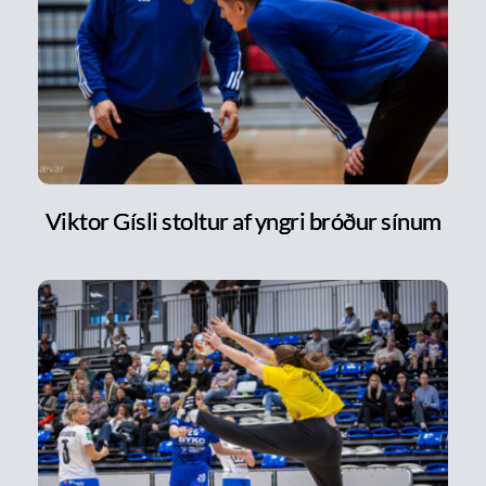
Viktor Gísli stoltur af yngri bróður sínum