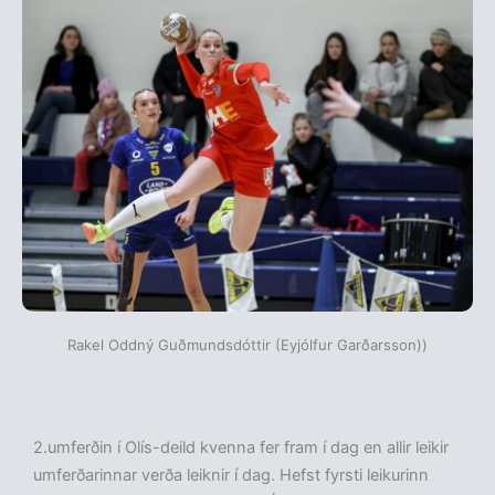
Rakel Oddný Guðmundsdóttir (Eyjólfur Garðarsson))
2.umferðin í Olís-deild kvenna fer fram í dag en allir leikir
umferðarinnar verða leiknir í dag. Hefst fyrsti leikurinn