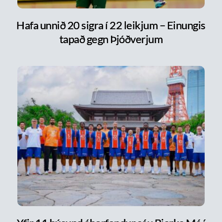
Hafa unnið 20 sigra í 22 leikjum – Einungis
tapað gegn Þjóðverjum