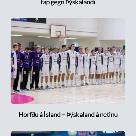
tap gegn Þýskalandi
Horfðu á Ísland – Þýskaland á netinu