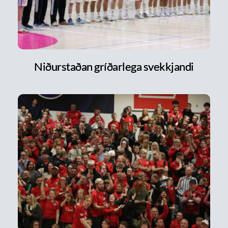
Niðurstaðan gríðarlega svekkjandi