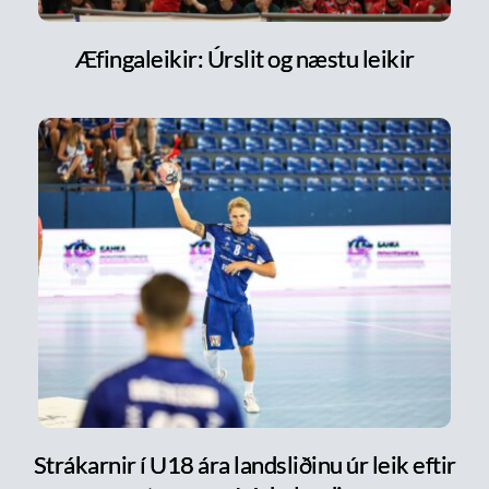
Æfingaleikir: Úrslit og næstu leikir
Strákarnir í U18 ára landsliðinu úr leik eftir