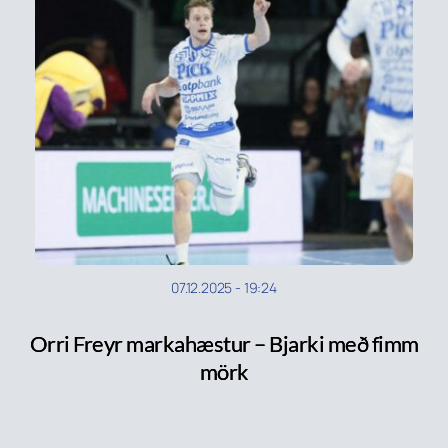
07.12.2025
-
19:24
Orri Freyr markahæstur – Bjarki með fimm
mörk