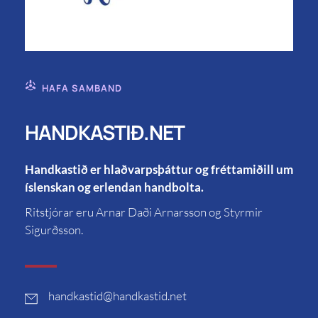
HAFA SAMBAND
HANDKASTIÐ.NET
Handkastið er hlaðvarpsþáttur og fréttamiðill um
íslenskan og erlendan handbolta.
Ritstjórar eru Arnar Daði Arnarsson og Styrmir
Sigurðsson.
handkastid
@handkastid.net