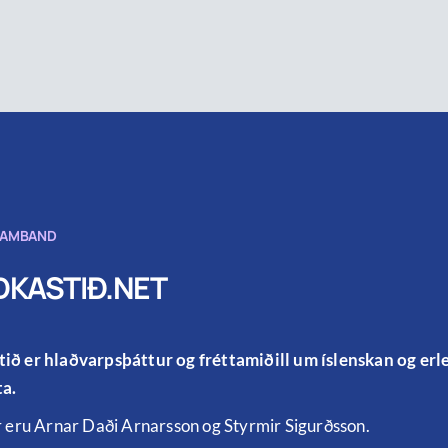
SAMBAND
KASTIÐ.NET
ið er hlaðvarpsþáttur og fréttamiðill um íslenskan og er
a.
r eru Arnar Daði Arnarsson og Styrmir Sigurðsson.