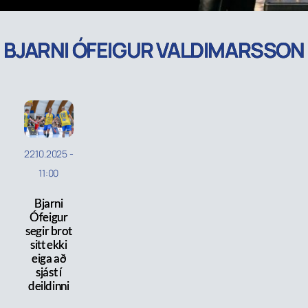
BJARNI ÓFEIGUR VALDIMARSSON
22.10.2025
-
11:00
Bjarni
Ófeigur
segir brot
sitt ekki
eiga að
sjást í
deildinni