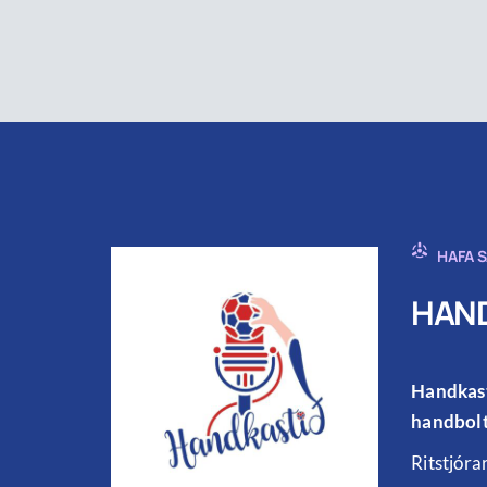
HAFA 
HAND
Handkast
handbolt
Ritstjóra