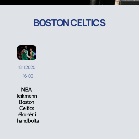
BOSTON CELTICS
18.11.2025
-
16:00
NBA
leikmenn
Boston
Celtics
léku sér í
handbolta