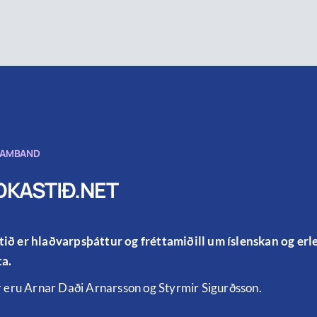
SAMBAND
KASTIÐ.NET
ið er hlaðvarpsþáttur og fréttamiðill um íslenskan og er
a.
r eru Arnar Daði Arnarsson og Styrmir Sigurðsson.