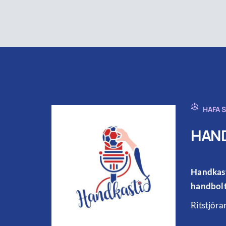
HAFA 
HAND
Handkast
handbolt
Ritstjóra