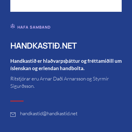
HAFA SAMBAND
HANDKASTIÐ.NET
Handkastið er hlaðvarpsþáttur og fréttamiðill um
íslenskan og erlendan handbolta.
Ritstjórar eru Arnar Daði Arnarsson og Styrmir
Sigurðsson.
handkastid
@handkastid.net