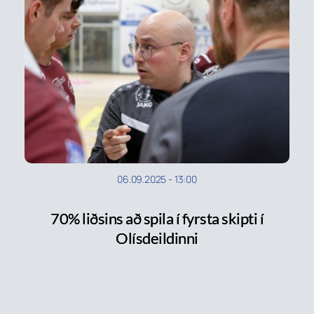
06.09.2025
-
13:00
70% liðsins að spila í fyrsta skipti í
Olísdeildinni