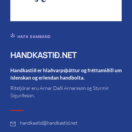
HAFA SAMBAND
HANDKASTIÐ.NET
Handkastið er hlaðvarpsþáttur og fréttamiðill um
íslenskan og erlendan handbolta.
Ritstjórar eru Arnar Daði Arnarsson og Styrmir
Sigurðsson.
handkastid
@handkastid.net