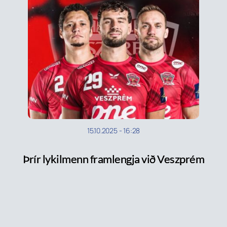
15.10.2025
-
16:28
Þrír lykilmenn framlengja við Veszprém