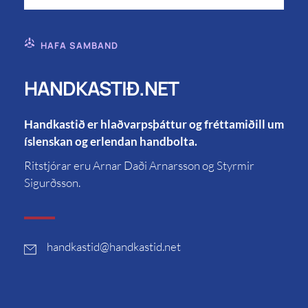
HAFA SAMBAND
HANDKASTIÐ.NET
Handkastið er hlaðvarpsþáttur og fréttamiðill um
íslenskan og erlendan handbolta.
Ritstjórar eru Arnar Daði Arnarsson og Styrmir
Sigurðsson.
handkastid
@handkastid.net