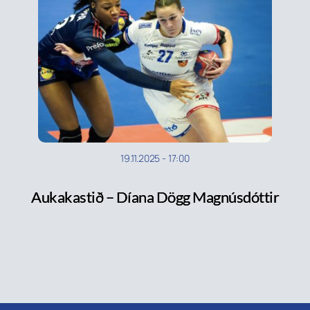
19.11.2025
-
17:00
Aukakastið – Díana Dögg Magnúsdóttir