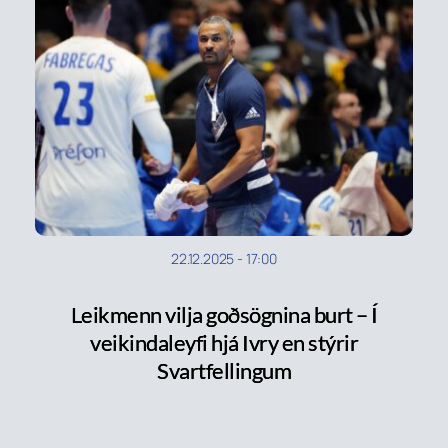
22.12.2025
-
17:00
Leikmenn vilja goðsögnina burt – Í
veikindaleyfi hjá Ivry en stýrir
Svartfellingum