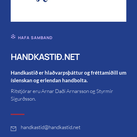
HAFA SAMBAND
HANDKASTIÐ.NET
Handkastið er hlaðvarpsþáttur og fréttamiðill um
íslenskan og erlendan handbolta.
Ritstjórar eru Arnar Daði Arnarsson og Styrmir
Sigurðsson.
handkastid
@handkastid.net