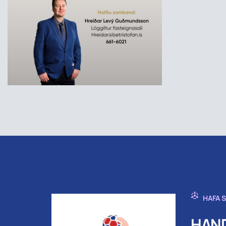
HAFA 
HAND