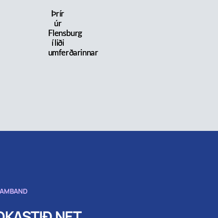
Þrír
úr
Flensburg
í liði
umferðarinnar
SAMBAND
KASTIÐ.NET