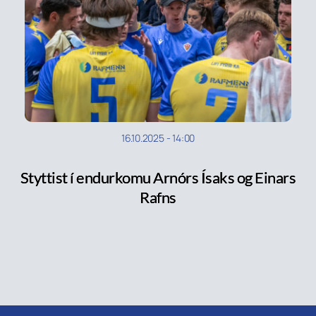
16.10.2025
-
14:00
Styttist í endurkomu Arnórs Ísaks og Einars
Rafns