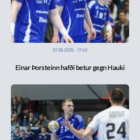
07.09.2025
-
17:40
Einar Þorsteinn hafði betur gegn Hauki