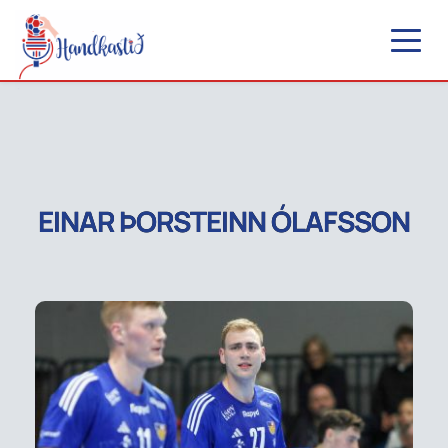
EINAR ÞORSTEINN ÓLAFSSON