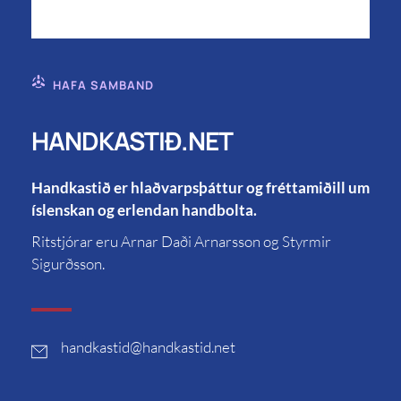
HAFA SAMBAND
HANDKASTIÐ.NET
Handkastið er hlaðvarpsþáttur og fréttamiðill um
íslenskan og erlendan handbolta.
Ritstjórar eru Arnar Daði Arnarsson og Styrmir
Sigurðsson.
handkastid
@handkastid.net