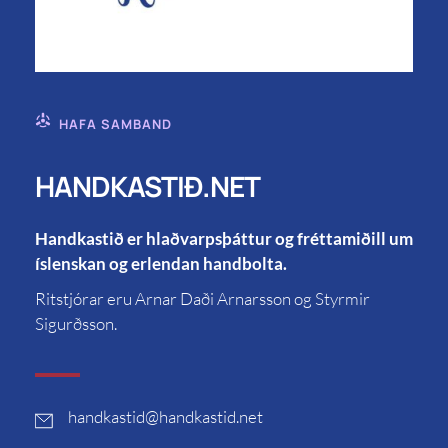
HAFA SAMBAND
HANDKASTIÐ.NET
Handkastið er hlaðvarpsþáttur og fréttamiðill um
íslenskan og erlendan handbolta.
Ritstjórar eru Arnar Daði Arnarsson og Styrmir
Sigurðsson.
handkastid
@handkastid.net