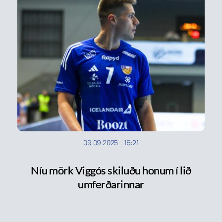
09.09.2025
-
16:21
Níu mörk Viggós skiluðu honum í lið
umferðarinnar