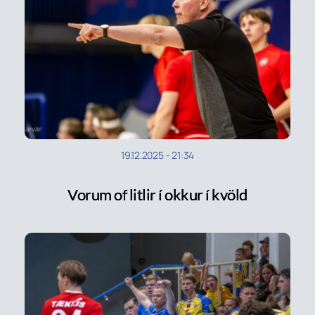
19.12.2025
-
21:34
Vorum of litlir í okkur í kvöld