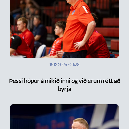
19.12.2025
-
21:38
Þessi hópur á mikið inni og við erum rétt að
byrja