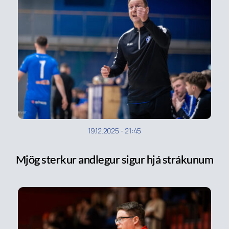
19.12.2025
-
21:45
Mjög sterkur andlegur sigur hjá strákunum