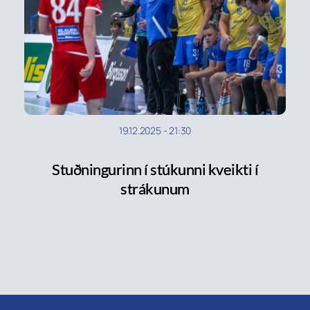
19.12.2025
-
21:30
Stuðningurinn í stúkunni kveikti í
strákunum