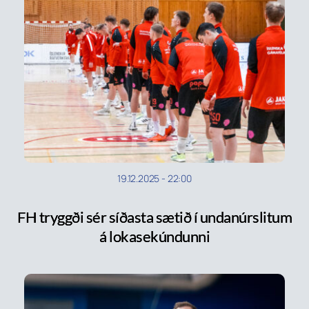
19.12.2025
-
22:00
FH tryggði sér síðasta sætið í undanúrslitum
á lokasekúndunni