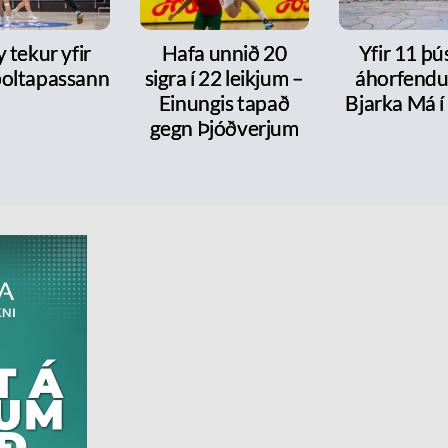
y tekur yfir
Hafa unnið 20
Yfir 11 þ
oltapassann
sigra í 22 leikjum –
áhorfendu
Einungis tapað
Bjarka Má í
gegn Þjóðverjum