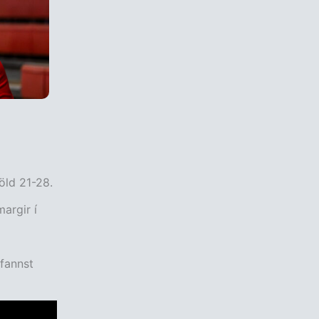
öld 21-28.
argir í
fannst