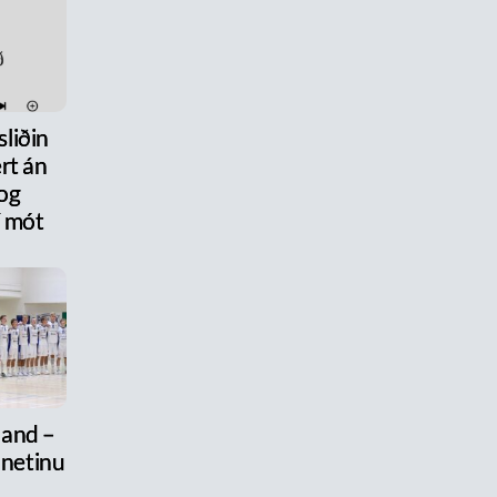
liðin
rt án
og
 mót
land –
 netinu