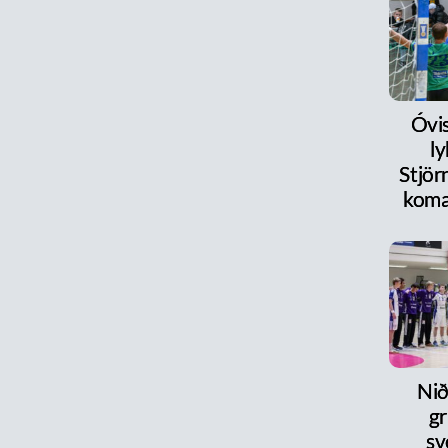
Óvi
l
Stjör
koma
Nið
gr
sv