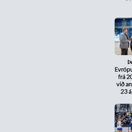
Þ
Evrópu
frá 
við a
23 á