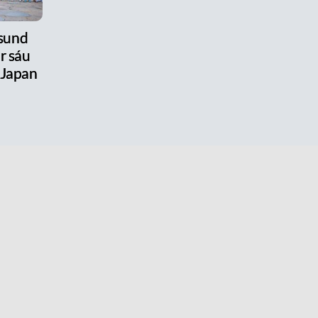
úsund
r sáu
 Japan