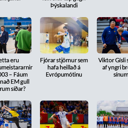
Þýskalandi
etta eru
Fjórar stjörnur sem
Viktor Gísli 
meistararnir
hafa heillað á
af yngri b
2003 – Fáum
Evrópumótinu
sínu
nnað EM gull
rum síðar?