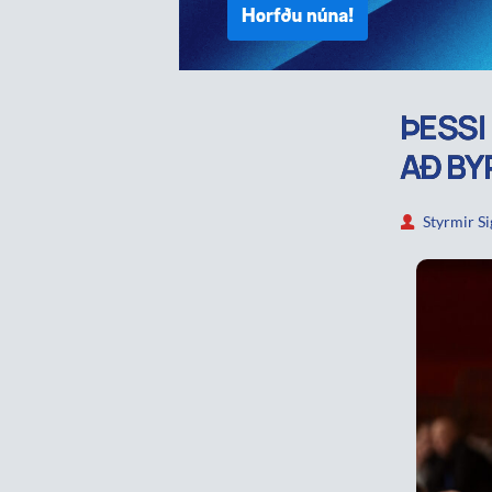
ÞESSI
AÐ BY
Styrmir S