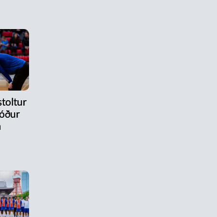
stoltur
róður
m