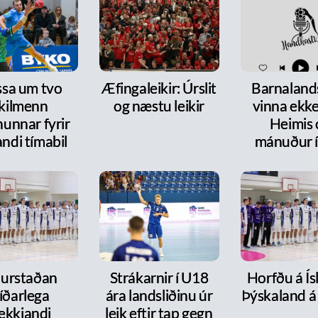
ssa um tvo
Æfingaleikir: Úrslit
Barnalands
ykilmenn
og næstu leikir
vinna ekke
nunnar fyrir
Heimis 
ndi tímabil
mánuður í
urstaðan
Strákarnir í U18
Horfðu á Ís
íðarlega
ára landsliðinu úr
Þýskaland á
ekkjandi
leik eftir tap gegn