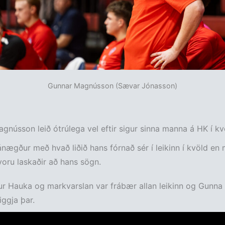
Gunnar Magnússon (Sævar Jónasson)
gnússon leið ótrúlega vel eftir sigur sinna manna á HK í kv
nægður með hvað liðið hans fórnað sér í leikinn í kvöld en m
oru laskaðir að hans sögn.
ur Hauka og markvarslan var frábær allan leikinn og Gunna 
iggja þar.