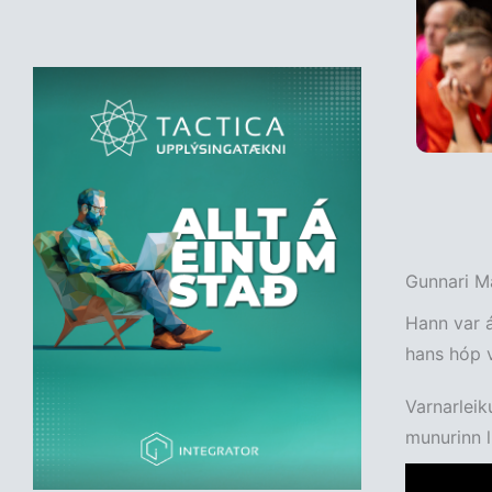
Gunnari Ma
Hann var á
hans hóp v
Varnarleik
munurinn l