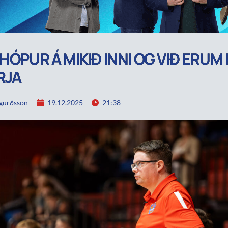
 HÓPUR Á MIKIÐ INNI OG VIÐ ERUM
RJA
igurðsson
19.12.2025
21:38