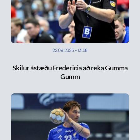
22.09.2025
-
13:58
Skilur ástæðu Fredericia að reka Gumma
Gumm