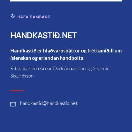
HAFA SAMBAND
HANDKASTIÐ.NET
Handkastið er hlaðvarpsþáttur og fréttamiðill um
íslenskan og erlendan handbolta.
Ritstjórar eru Arnar Daði Arnarsson og Styrmir
Sigurðsson.
handkastid
@handkastid.net