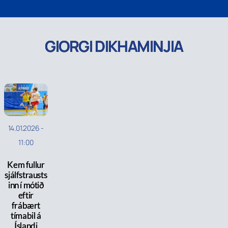
GIORGI DIKHAMINJIA
14.01.2026
-
11:00
Kem fullur
sjálfstrausts
inn í mótið
eftir
frábært
tímabil á
Íslandi