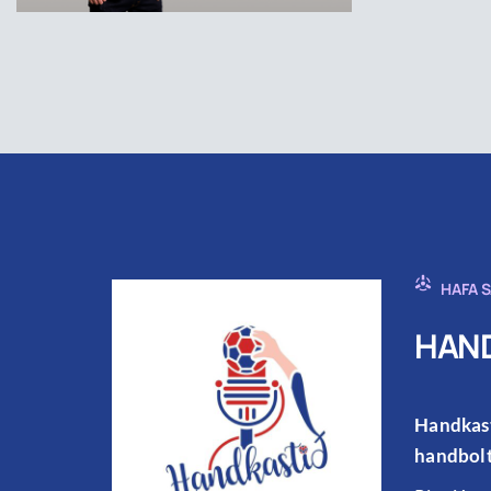
HAFA 
HAND
Handkast
handbolt