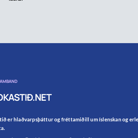
SAMBAND
KASTIÐ.NET
ið er hlaðvarpsþáttur og fréttamiðill um íslenskan og er
a.