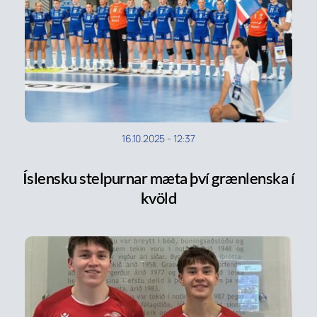
16.10.2025
-
12:37
Íslensku stelpurnar mæta því grænlenska í
kvöld