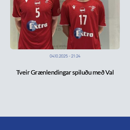
04.10.2025
-
21:24
Tveir Grænlendingar spiluðu með Val