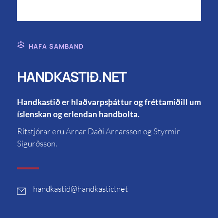
HAFA SAMBAND
HANDKASTIÐ.NET
Handkastið er hlaðvarpsþáttur og fréttamiðill um
íslenskan og erlendan handbolta.
Ritstjórar eru Arnar Daði Arnarsson og Styrmir
Sigurðsson.
handkastid
@handkastid.net