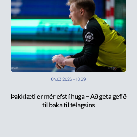
04.03.2026
-
10:59
Þakklæti er mér efst í huga – Að geta gefið
til baka til félagsins