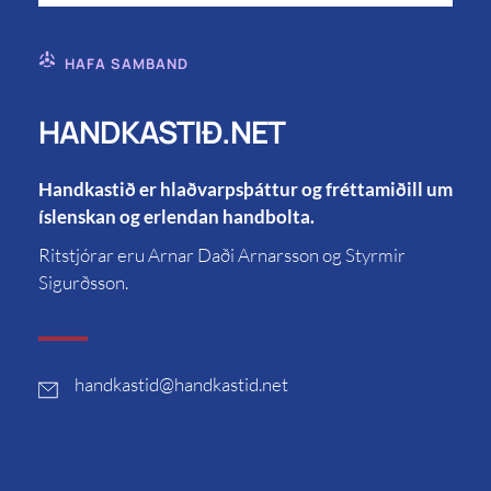
HAFA SAMBAND
HANDKASTIÐ.NET
Handkastið er hlaðvarpsþáttur og fréttamiðill um
íslenskan og erlendan handbolta.
Ritstjórar eru Arnar Daði Arnarsson og Styrmir
Sigurðsson.
handkastid
@handkastid.net