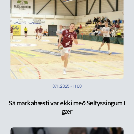
07.11.2025
-
11:00
Sá markahæsti var ekki með Selfyssingum í
gær