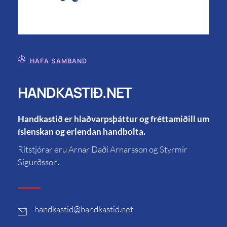
HAFA SAMBAND
HANDKASTIÐ.NET
Handkastið er hlaðvarpsþáttur og fréttamiðill um
íslenskan og erlendan handbolta.
Ritstjórar eru Arnar Daði Arnarsson og Styrmir
Sigurðsson.
handkastid
@handkastid.net