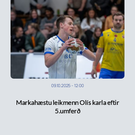
09.10.2025
-
12:00
Markahæstu leikmenn Olís karla eftir
5.umferð