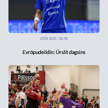
07.09.2025
-
20:39
Evrópudeildin: Úrslit dagsins