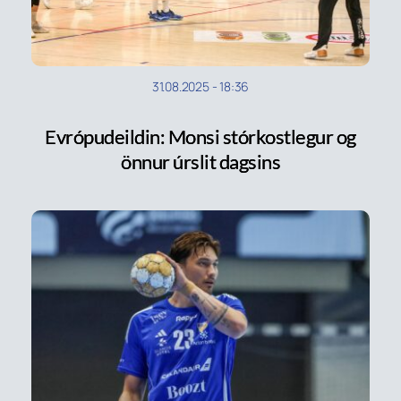
31.08.2025
-
18:36
Evrópudeildin: Monsi stórkostlegur og
önnur úrslit dagsins