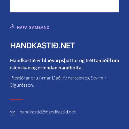
HAFA SAMBAND
HANDKASTIÐ.NET
Handkastið er hlaðvarpsþáttur og fréttamiðill um
íslenskan og erlendan handbolta.
Ritstjórar eru Arnar Daði Arnarsson og Styrmir
Sigurðsson.
handkastid
@handkastid.net