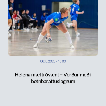
06.10.2025
-
10:00
Helena mætti óvænt – Verður með í
botnbaráttuslagnum