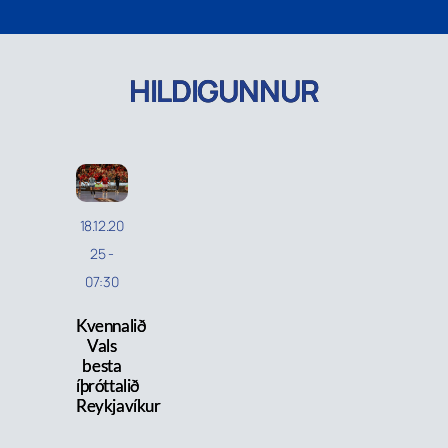
HILDIGUNNUR
18.12.20
25
-
07:30
Kvennalið
Vals
besta
íþróttalið
Reykjavíkur