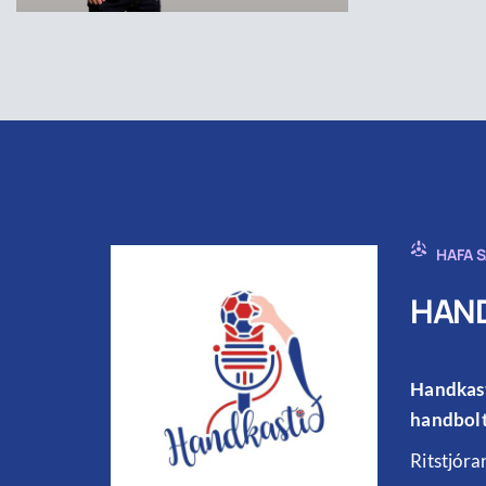
HAFA 
HAND
Handkast
handbolt
Ritstjóra