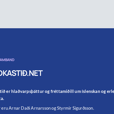
SAMBAND
KASTIÐ.NET
ið er hlaðvarpsþáttur og fréttamiðill um íslenskan og er
a.
r eru Arnar Daði Arnarsson og Styrmir Sigurðsson.