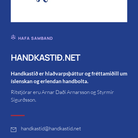
HAFA SAMBAND
HANDKASTIÐ.NET
Handkastið er hlaðvarpsþáttur og fréttamiðill um
íslenskan og erlendan handbolta.
Ritstjórar eru Arnar Daði Arnarsson og Styrmir
Sigurðsson.
handkastid
@handkastid.net