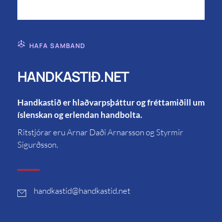
HAFA SAMBAND
HANDKASTIÐ.NET
Handkastið er hlaðvarpsþáttur og fréttamiðill um
íslenskan og erlendan handbolta.
Ritstjórar eru Arnar Daði Arnarsson og Styrmir
Sigurðsson.
handkastid
@handkastid.net