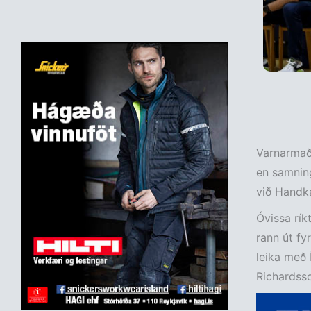
Varnarmaðu
en samning
við Handka
Óvissa rík
rann út fy
leika með Í
Richardsso