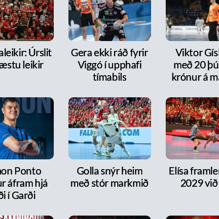
leikir: Úrslit
Gera ekki ráð fyrir
Viktor Gísl
æstu leikir
Viggó í upphafi
með 20 þ
tímabils
krónur á m
on Ponto
Golla snýr heim
Elísa framlen
r áfram hjá
með stór markmið
2029 við
ði í Garði