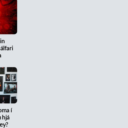
in
álfari
a
oma í
 hjá
rey?