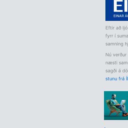
Eftir að l
fyrr í sum
samning hj
Nú verður 
næsti samn
sagði á d
stunu frá 