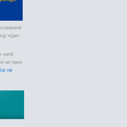
ð krossband
ngi nýjan
n verði
nn en hann
óst né