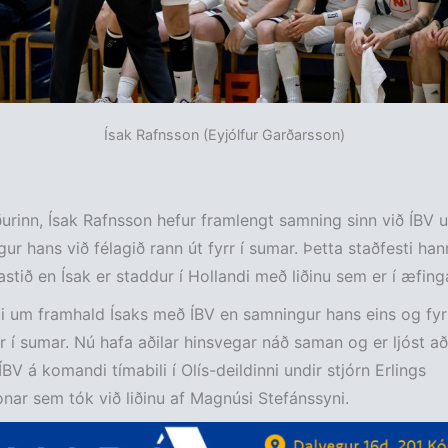
Ísak Rafnsson (Eyjólfur Garðarsson)
rinn, Ísak Rafnsson hefur framlengt samning sinn við ÍBV u
ur hans við félagið rann út fyrr í sumar. Þetta staðfesti han
stið en Ísak er staddur í Hollandi með liðinu sem er í æfing
ti um framhald Ísaks með ÍBV en samningur hans eins og fyr
rr í sumar. Nú hafa aðilar hinsvegar náð saman og er ljóst a
BV á komandi tímabili í Olís-deildinni undir stjórn Erlings
nar sem tók við liðinu af Magnúsi Stefánssyni.