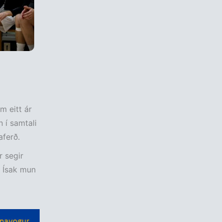
m eitt ár
n í samtali
aferð.
r segir
ð Ísak mun