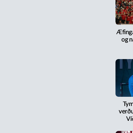
Æfinga
og n
Tym
verðu
Ví