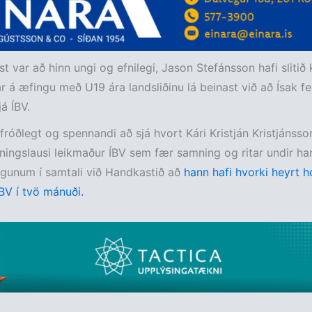
jóst var að hinn ungi og efnilegi, Jason Stefánsson hafi sliti
ar á æfingu með U19 ára landsliðinu lá beinast við að Ísak fe
á ÍBV.
fróðlegt og spennandi að sjá hvort Kári Kristján Kristjánsso
ingslausi leikmaður ÍBV sem fær samning og ritar undir ha
ögunum í samtali við Handkastið að
hann hafi hvorki heyrt h
ÍBV í tvö mánuði.