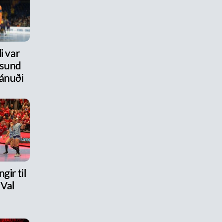
i var
úsund
ánuði
gir til
 Val