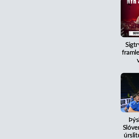
Sigt
framle
Þýs
Slóve
úrsl