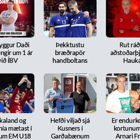
ryggur Daði
Þekktustu
Rut ráð
ngir um 1 ár
bræðrapör
aðstoðarþj
við ÍBV
handboltans
Hauk
kaland og
Hefði viljað sjá
Er endurk
nía mætast í
Kusners í
kortunum
itum EM U18
Garðabænum
Arnari F