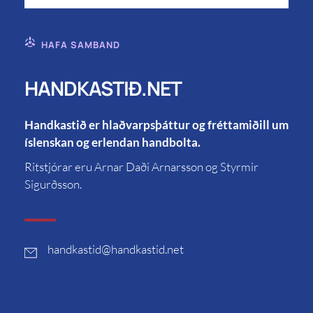
HAFA SAMBAND
HANDKASTIÐ.NET
Handkastið er hlaðvarpsþáttur og fréttamiðill um
íslenskan og erlendan handbolta.
Ritstjórar eru Arnar Daði Arnarsson og Styrmir
Sigurðsson.
handkastid
@handkastid.net