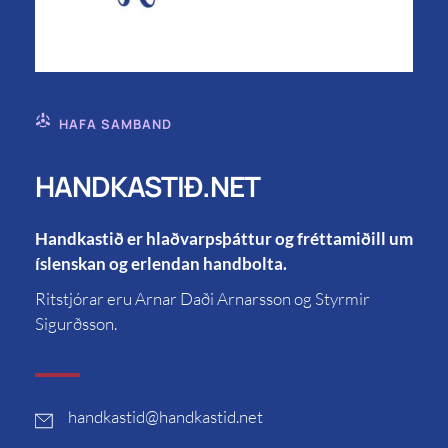
HAFA SAMBAND
HANDKASTIÐ.NET
Handkastið er hlaðvarpsþáttur og fréttamiðill um
íslenskan og erlendan handbolta.
Ritstjórar eru Arnar Daði Arnarsson og Styrmir
Sigurðsson.
handkastid
@handkastid.net