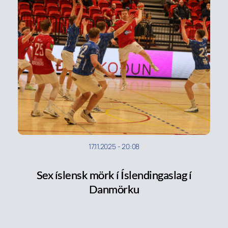
17.11.2025
-
20:08
Sex íslensk mörk í Íslendingaslag í
Danmörku