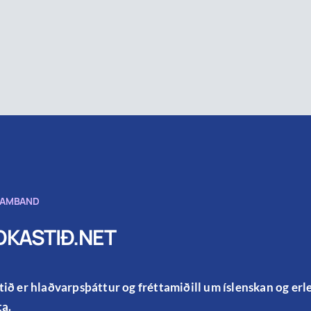
SAMBAND
KASTIÐ.NET
ið er hlaðvarpsþáttur og fréttamiðill um íslenskan og er
a.