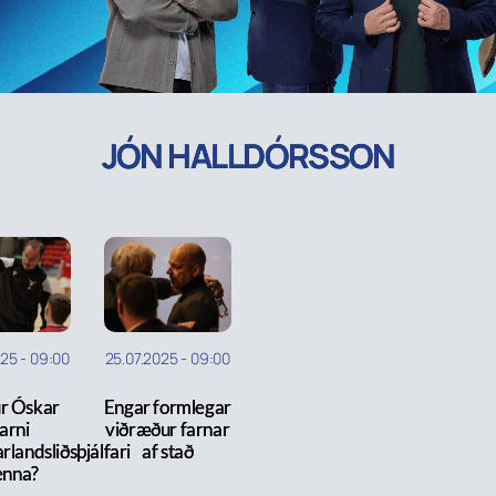
JÓN HALLDÓRSSON
025
-
09:00
25.07.2025
-
09:00
r Óskar
Engar formlegar
arni
viðræður farnar
rlandsliðsþjálfari
af stað
enna?