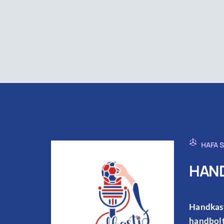
HAFA 
HAND
Handkast
handbolt