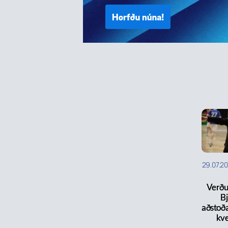
29.07.2
Verðu
Bj
aðstoða
kv