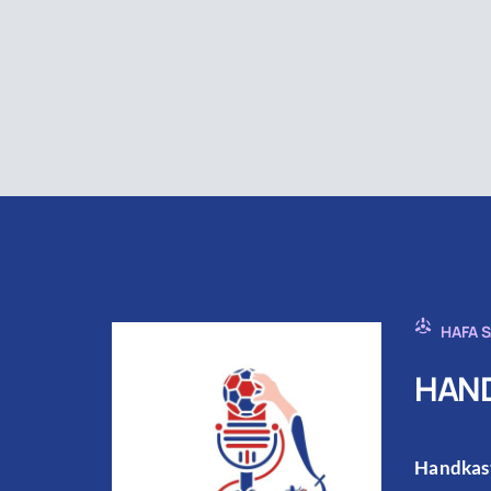
HAFA 
HAND
Handkast