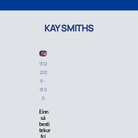
KAY SMITHS
13.12
.202
5
-
13:0
0
Einn
sá
besti
tekur
frí