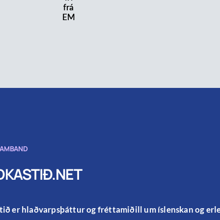
frá
EM
SAMBAND
KASTIÐ.NET
ið er hlaðvarpsþáttur og fréttamiðill um íslenskan og er