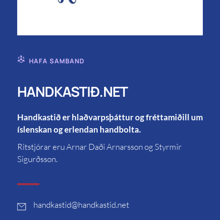
HAFA SAMBAND
HANDKASTIÐ.NET
Handkastið er hlaðvarpsþáttur og fréttamiðill um
íslenskan og erlendan handbolta.
Ritstjórar eru Arnar Daði Arnarsson og Styrmir
Sigurðsson.
handkastid
@handkastid.net