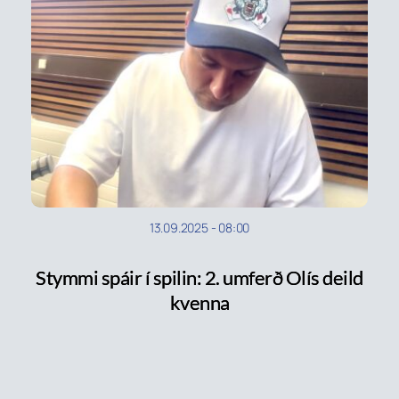
13.09.2025
-
08:00
Stymmi spáir í spilin: 2. umferð Olís deild
kvenna