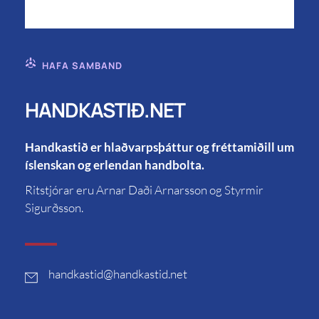
HAFA SAMBAND
HANDKASTIÐ.NET
Handkastið er hlaðvarpsþáttur og fréttamiðill um
íslenskan og erlendan handbolta.
Ritstjórar eru Arnar Daði Arnarsson og Styrmir
Sigurðsson.
handkastid
@handkastid.net