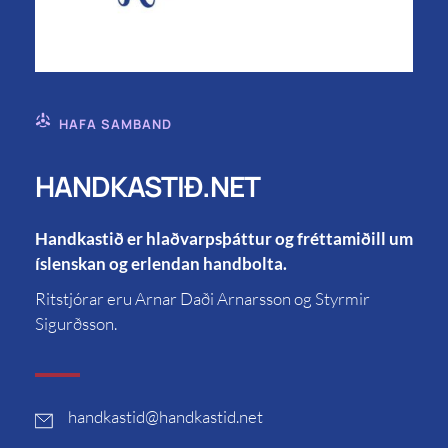
HAFA SAMBAND
HANDKASTIÐ.NET
Handkastið er hlaðvarpsþáttur og fréttamiðill um
íslenskan og erlendan handbolta.
Ritstjórar eru Arnar Daði Arnarsson og Styrmir
Sigurðsson.
handkastid
@handkastid.net