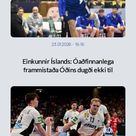
23.01.2026
-
16:16
Einkunnir Íslands: Óaðfinnanlega
frammistaða Óðins dugði ekki til