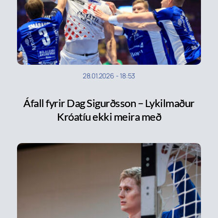
28.01.2026
-
18:53
Áfall fyrir Dag Sigurðsson – Lykilmaður
Króatíu ekki meira með