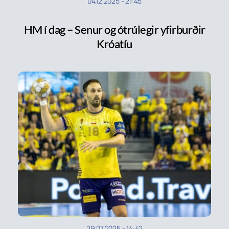
04.12.2025
-
21:45
HM í dag – Senur og ótrúlegir yfirburðir
Króatíu
29.07.2025
-
14:42