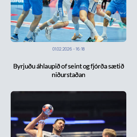
01.02.2026
-
16:18
Byrjuðu áhlaupið of seint og fjórða sætið
niðurstaðan