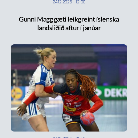
24.12.2025
-
12:00
Gunni Magg gæti leikgreint íslenska
landsliðið aftur í janúar