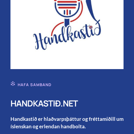
HAFA SAMBAND
HANDKASTIÐ.NET
Handkastið er hlaðvarpsþáttur og fréttamiðill um
íslenskan og erlendan handbolta.