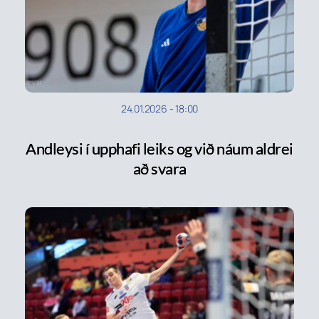
24.01.2026
-
18:00
Andleysi í upphafi leiks og við náum aldrei
að svara