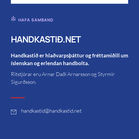
HAFA SAMBAND
HANDKASTIÐ.NET
Handkastið er hlaðvarpsþáttur og fréttamiðill um
íslenskan og erlendan handbolta.
Ritstjórar eru Arnar Daði Arnarsson og Styrmir
Sigurðsson.
handkastid
@handkastid.net