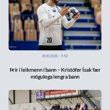
30.10.2025
-
11:32
Þrír í leikmenn í bann – Kristófer Ísak fær
mögulega lengra bann