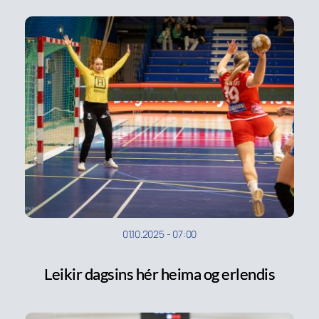
01.10.2025
-
07:00
Leikir dagsins hér heima og erlendis