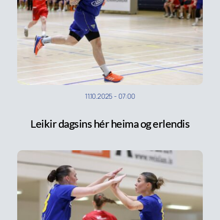
11.10.2025
-
07:00
Leikir dagsins hér heima og erlendis