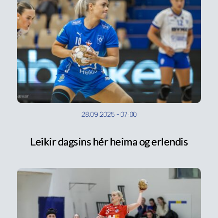
28.09.2025
-
07:00
Leikir dagsins hér heima og erlendis