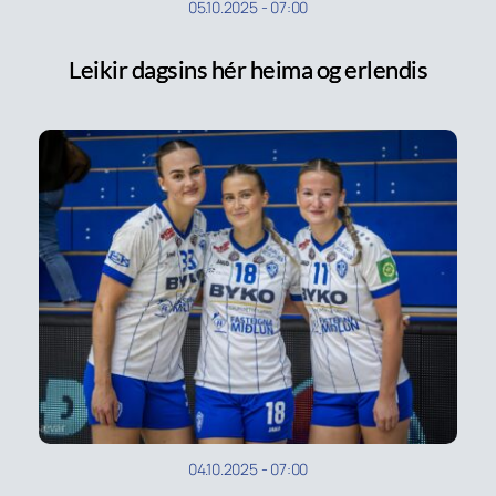
05.10.2025
-
07:00
Leikir dagsins hér heima og erlendis
04.10.2025
-
07:00