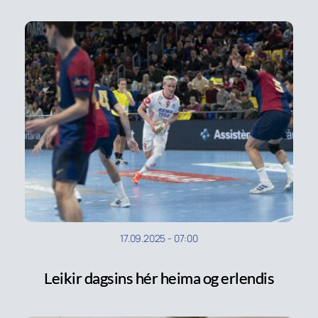
17.09.2025
-
07:00
Leikir dagsins hér heima og erlendis