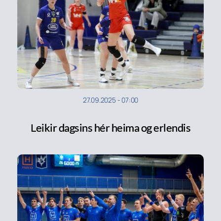
27.09.2025
-
07:00
Leikir dagsins hér heima og erlendis