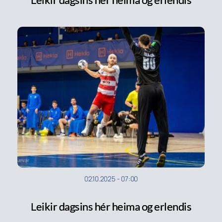
02.10.2025
-
07:00
Leikir dagsins hér heima og erlendis