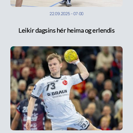
22.09.2025
-
07:00
Leikir dagsins hér heima og erlendis