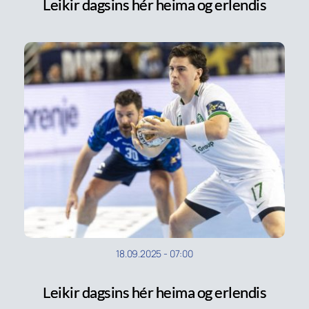
Leikir dagsins hér heima og erlendis
18.09.2025
-
07:00
Leikir dagsins hér heima og erlendis