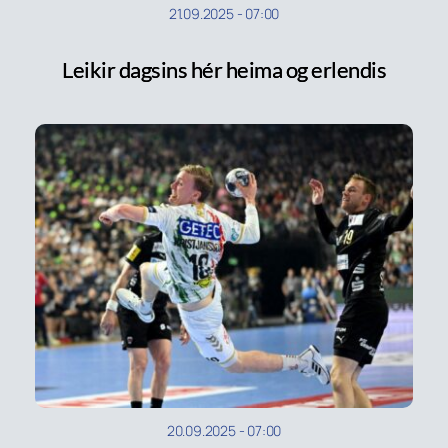
21.09.2025
-
07:00
Leikir dagsins hér heima og erlendis
20.09.2025
-
07:00