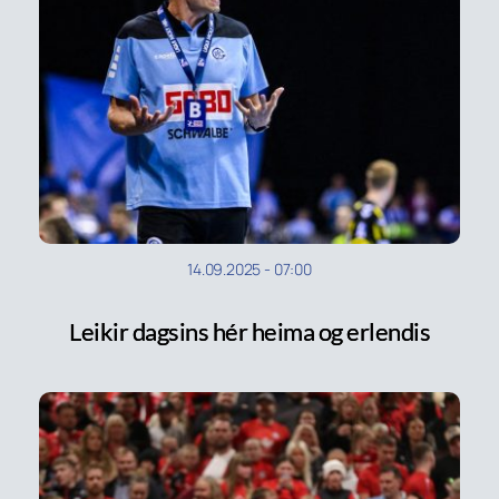
14.09.2025
-
07:00
Leikir dagsins hér heima og erlendis