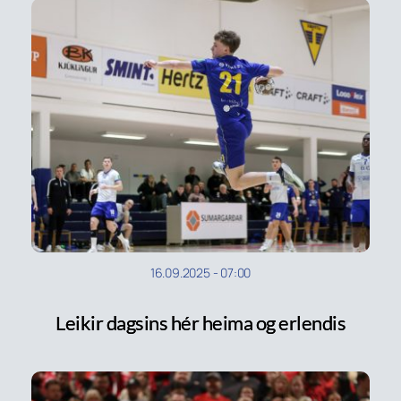
16.09.2025
-
07:00
Leikir dagsins hér heima og erlendis