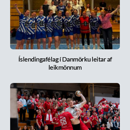
Íslendingafélag í Danmörku leitar af
leikmönnum