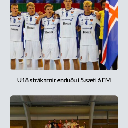
U18 strákarnir enduðu í 5.sæti á EM