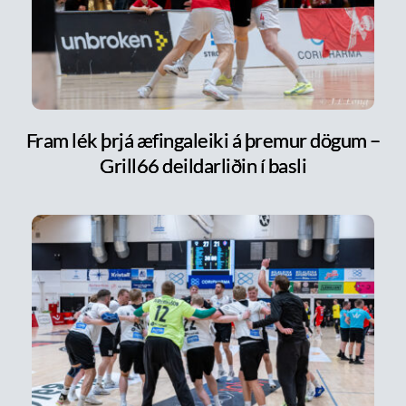
Fram lék þrjá æfingaleiki á þremur dögum –
Grill66 deildarliðin í basli