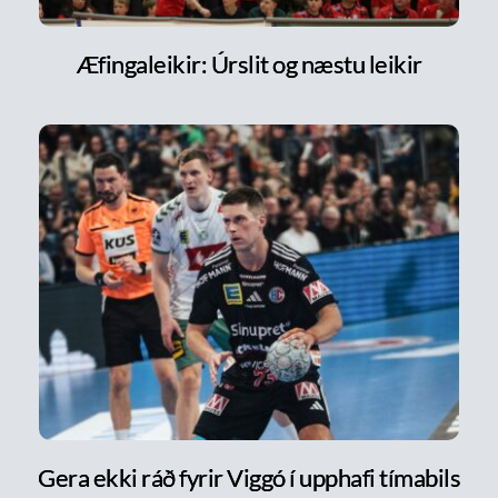
Æfingaleikir: Úrslit og næstu leikir
Gera ekki ráð fyrir Viggó í upphafi tímabils