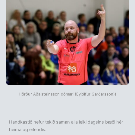
Hörður Aðalsteinsson dómari (Eyjólfur Garðarsson))
Handkastið hefur tekið saman alla leiki dagsins bæði hér
heima og erlendis.