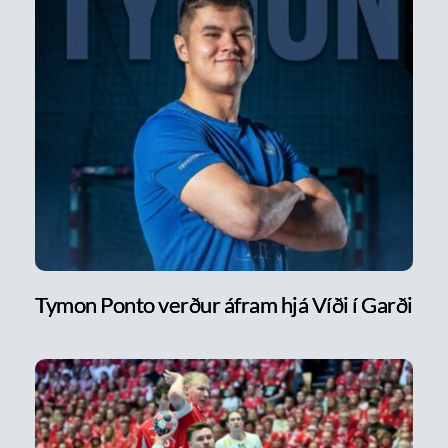
Tymon Ponto verður áfram hjá Víði í Garði