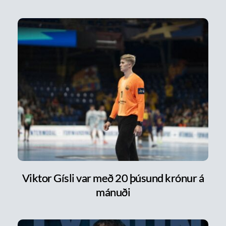
Viktor Gísli var með 20 þúsund krónur á
mánuði