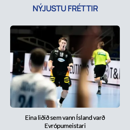
NÝJUSTU FRÉTTIR
Eina liðið sem vann Ísland varð
Evrópumeistari