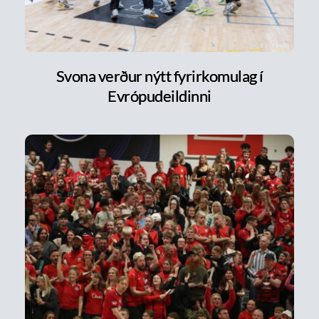
Svona verður nýtt fyrirkomulag í
Evrópudeildinni