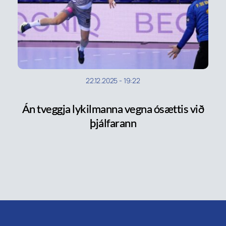
22.12.2025
-
19:22
Án tveggja lykilmanna vegna ósættis við
þjálfarann