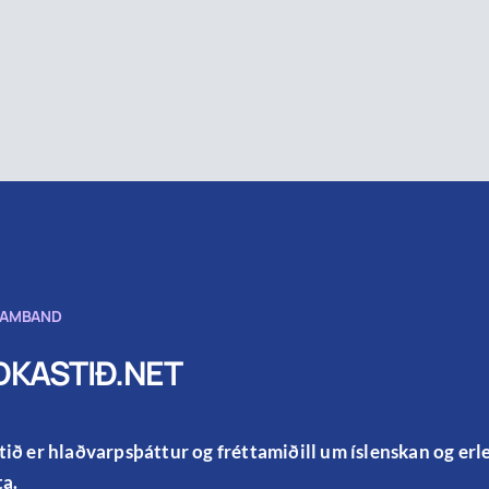
SAMBAND
KASTIÐ.NET
ið er hlaðvarpsþáttur og fréttamiðill um íslenskan og er
a.