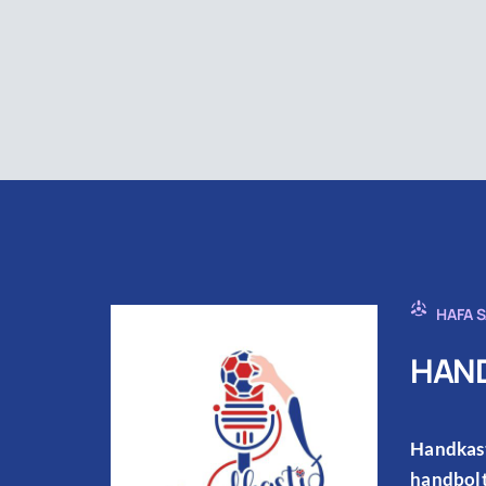
HAFA 
HAND
Handkast
handbolt