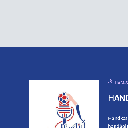
HAFA 
HAND
Handkast
handbolt