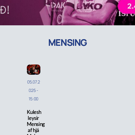
MENSING
05.07.2
025
-
15:00
Kulesh
leysir
Mensing
af hjá