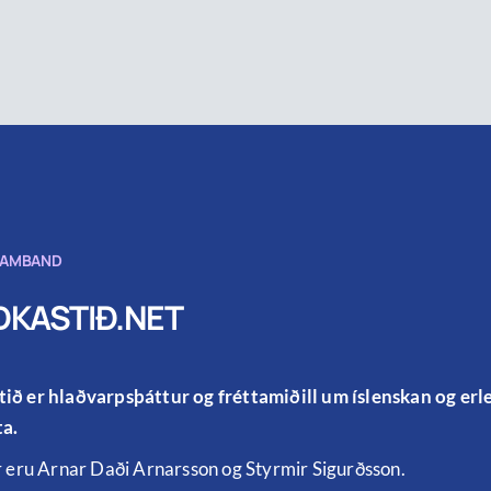
SAMBAND
KASTIÐ.NET
ið er hlaðvarpsþáttur og fréttamiðill um íslenskan og er
a.
r eru Arnar Daði Arnarsson og Styrmir Sigurðsson.