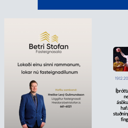
19.12.2
Íþrótt
ne
ásök
haf
stuðni
fin