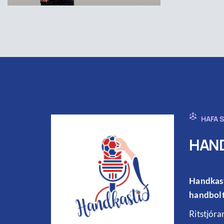
HAFA 
HAND
Handkast
handbolt
Ritstjóra