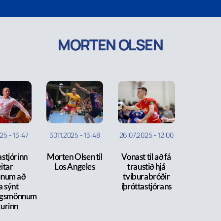
MORTEN OLSEN
025
-
13:47
30.11.2025
-
13:48
26.07.2025
-
12:00
astjórinn
Morten Olsen til
Vonast til að fá
itar
Los Angeles
traustið hjá
unum að
tvíburabróðir
a sýnt
íþróttastjórans
ngsmönnum
gurinn