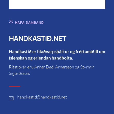
HAFA SAMBAND
HANDKASTIÐ.NET
Handkastið er hlaðvarpsþáttur og fréttamiðill um
íslenskan og erlendan handbolta.
Ritstjórar eru Arnar Daði Arnarsson og Styrmir
Sigurðsson.
handkastid
@handkastid.net