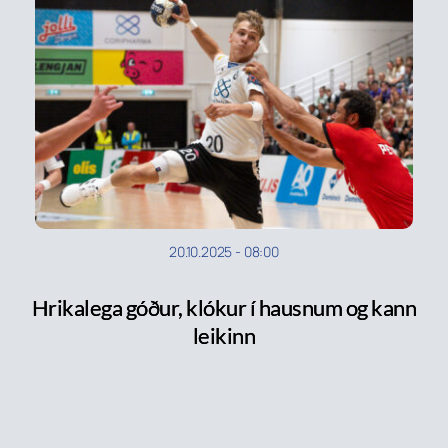
20.10.2025
-
08:00
Hrikalega góður, klókur í hausnum og kann
leikinn