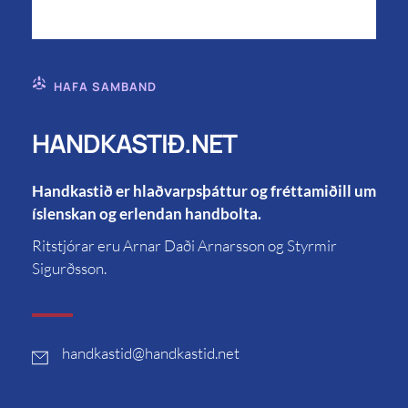
HAFA SAMBAND
HANDKASTIÐ.NET
Handkastið er hlaðvarpsþáttur og fréttamiðill um
íslenskan og erlendan handbolta.
Ritstjórar eru Arnar Daði Arnarsson og Styrmir
Sigurðsson.
handkastid
@handkastid.net