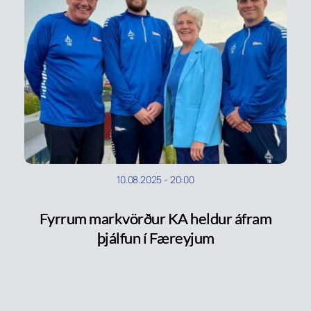
10.08.2025
-
20:00
Fyrrum markvörður KA heldur áfram
þjálfun í Færeyjum