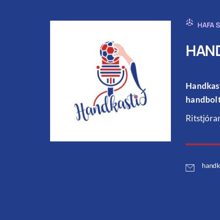
HAFA 
HAND
Handkast
handbolt
Ritstjóra
handk