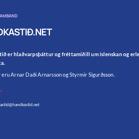
SAMBAND
KASTIÐ.NET
ið er hlaðvarpsþáttur og fréttamiðill um íslenskan og er
a.
r eru Arnar Daði Arnarsson og Styrmir Sigurðsson.
astid
@handkastid.net