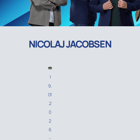
NICOLAJ JACOBSEN
1
9.
01
.2
0
2
6
-