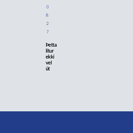
0
8:
2
7
Þetta
lítur
ekki
vel
út